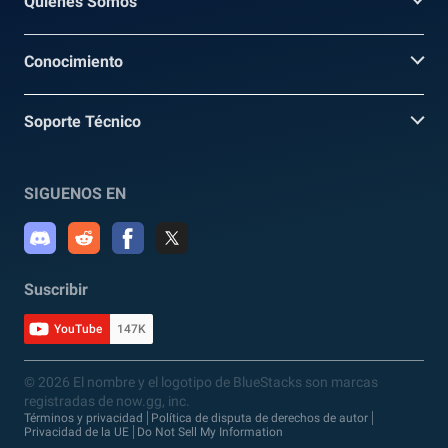
Quienes Somos
Conocimiento
Soporte Técnico
SIGUENOS EN
Suscribir
YouTube
147K
© 2026 El nombre y el logotipo de BlueStacks son marcas
registradas de now.gg, inc.
Términos y privacidad
Política de disputa de derechos de autor
Privacidad de la UE
Do Not Sell My Information