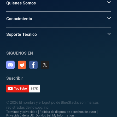
Quienes Somos
Conocimiento
Soporte Técnico
SIGUENOS EN
Suscribir
YouTube
147K
© 2026 El nombre y el logotipo de BlueStacks son marcas
registradas de now.gg, inc.
Términos y privacidad
Política de disputa de derechos de autor
Privacidad de la UE
Do Not Sell My Information