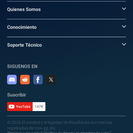
Quienes Somos
Conocimiento
Soporte Técnico
SIGUENOS EN
Suscribir
YouTube
147K
© 2026 El nombre y el logotipo de BlueStacks son marcas
registradas de now.gg, inc.