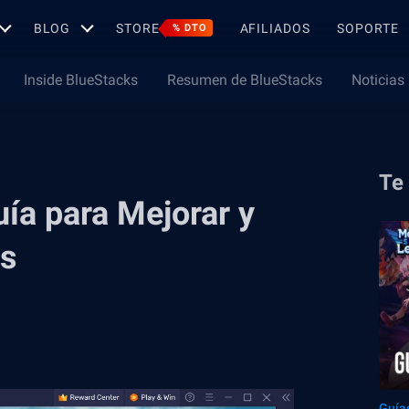
BLOG
STORE
AFILIADOS
SOPORTE
% DTO
Inside BlueStacks
Resumen de BlueStacks
Noticias
Te
ía para Mejorar y
ns
Guía