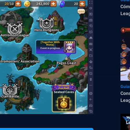
Cómo
Leag
Guía
Cons
Leag