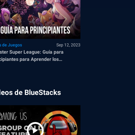
s de Juegos
Sep 12, 2023
ter Super League: Guía para
cipiantes para Aprender los
damentos
deos de BlueStacks