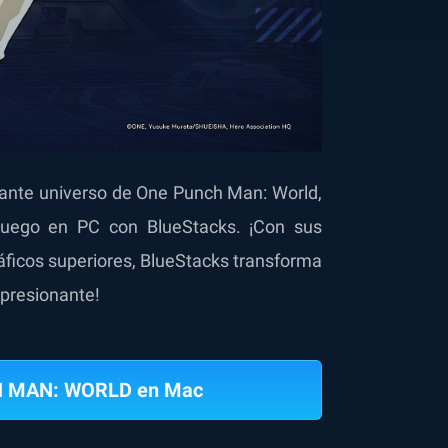
nante universo de One Punch Man: World,
 juego en PC con BlueStacks. ¡Con sus
áficos superiores, BlueStacks transforma
mpresionante!
H MAN: WORLD en Mac