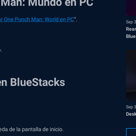
h Man: Mundo en PC
r One Punch Man: World en PC
“.
Sep 
Rear
Blue
.
en BlueStacks
Sep 
Desk
a de la pantalla de inicio.