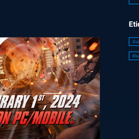
Et
Guí
Blu