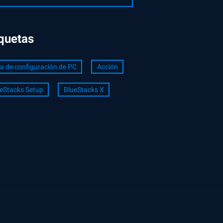
iquetas
a de configuración de PC
Acción
eStacks Setup
BlueStacks X