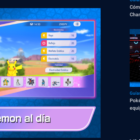
Cómo
Cham
Guía
Pok
equi
prof