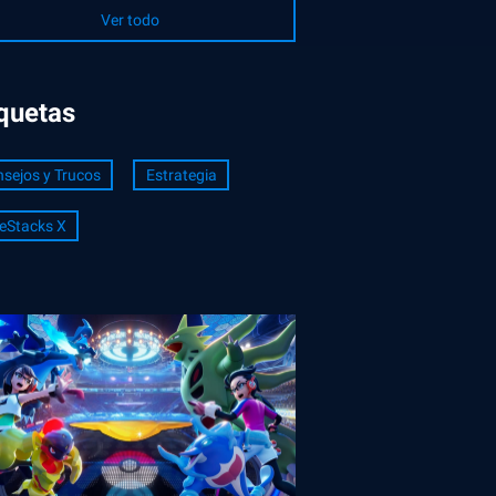
Ver todo
iquetas
sejos y Trucos
Estrategia
eStacks X