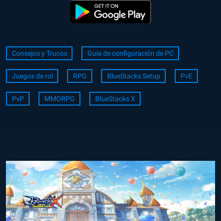
Consejos y Trucos
Guía de configuración de PC
Juegos de rol
RPG
BlueStacks Setup
PvE
PvP
MMORPG
BlueStacks X