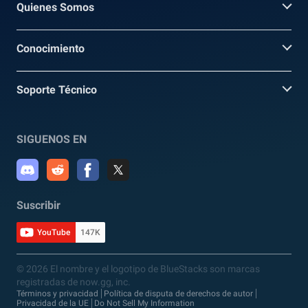
Quienes Somos
Conocimiento
Soporte Técnico
SIGUENOS EN
Suscribir
YouTube
147K
© 2026 El nombre y el logotipo de BlueStacks son marcas
registradas de now.gg, inc.
Términos y privacidad
Política de disputa de derechos de autor
Privacidad de la UE
Do Not Sell My Information