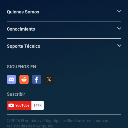
Quienes Somos
Conocimiento
Soporte Técnico
SIGUENOS EN
Suscribir
YouTube
147K
© 2026 El nombre y el logotipo de BlueStacks son marcas
registradas de now.gg, inc.