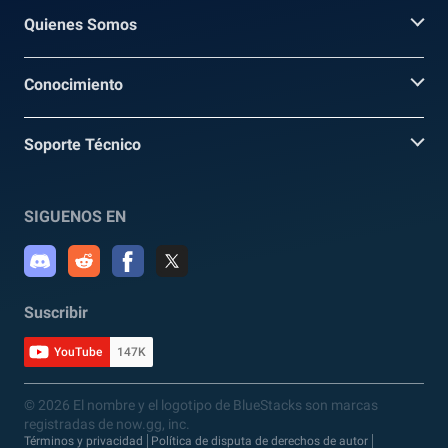
Quienes Somos
Conocimiento
Soporte Técnico
SIGUENOS EN
Suscribir
YouTube
147K
© 2026 El nombre y el logotipo de BlueStacks son marcas
registradas de now.gg, inc.
Términos y privacidad
Política de disputa de derechos de autor