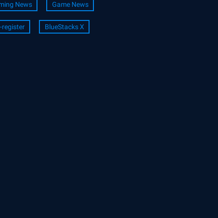
ming News
Game News
-register
BlueStacks X