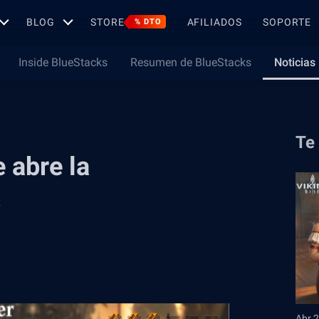
BLOG
STORE
AFILIADOS
SOPORTE
% DTO
Inside BlueStacks
Resumen de BlueStacks
Noticias
Te
 abre la
s
Abr 2