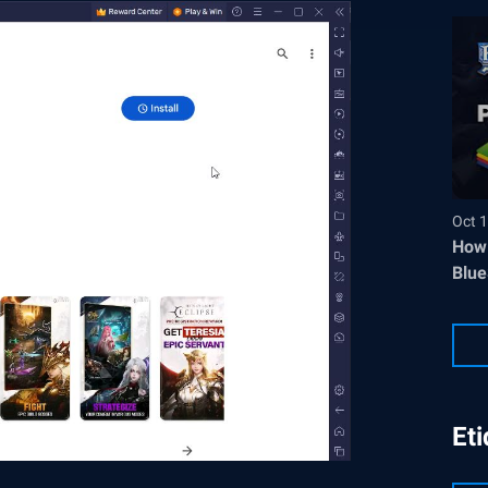
Oct 1
How 
Blue
Et