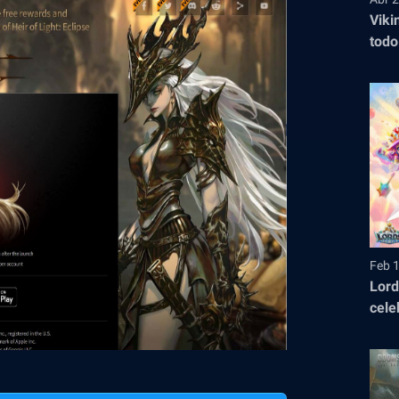
Viki
todo
entr
2026
Feb 
Lord
cele
jueg