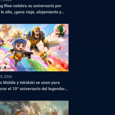
ng Rise celebra su aniversario por
 lo alto, ¡gana viaje, alojamiento y
adas para el Campeonato Mundial de
!
10, 2026
s Mobile y tokidoki se unen para
brar el 10º aniversario del legendario
o