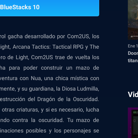
BlueStacks 10
rol gacha desarrollado por Com2US, los
ght, Arcana Tactics: Tactical RPG y The
Ene 
Doom
ero de Light, Com2US trae de vuelta los
tita
acha para poder construir un mazo de
aventura con Nua, una chica mística con
nte, y su guardiana, la Diosa Ludmilla,
Vi
estrucción del Dragón de la Oscuridad.
tras criaturas, y si es necesario, lucha
undo contra la oscuridad. Tu mazo de
aciones posibles y los personajes se