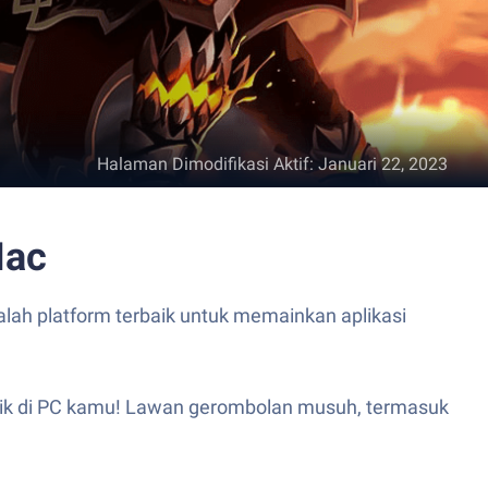
Halaman Dimodifikasi Aktif
:
Januari 22, 2023
Mac
lah platform terbaik untuk memainkan aplikasi
antik di PC kamu! Lawan gerombolan musuh, termasuk