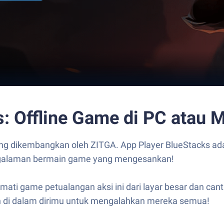
: Offline Game di PC atau 
ng dikembangkan oleh ZITGA. App Player BlueStacks ada
ngalaman bermain game yang mengesankan!
mati game petualangan aksi ini dari layar besar dan c
n di dalam dirimu untuk mengalahkan mereka semua!