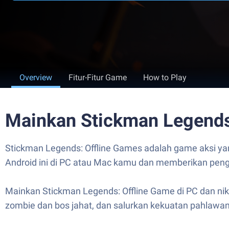
Overview
Fitur-Fitur Game
How to Play
Mainkan Stickman Legends
Stickman Legends: Offline Games adalah game aksi ya
Android ini di PC atau Mac kamu dan memberikan pe
Mainkan Stickman Legends: Offline Game di PC dan nik
zombie dan bos jahat, dan salurkan kekuatan pahlawa