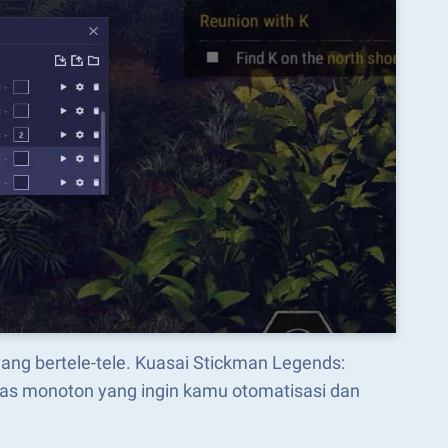
ng bertele-tele. Kuasai Stickman Legends:
as monoton yang ingin kamu otomatisasi dan