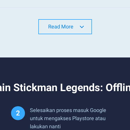
Read More
n Stickman Legends: Offli
Selesaikan proses masuk Google
untuk mengakses Playstore atau
lakukan nanti