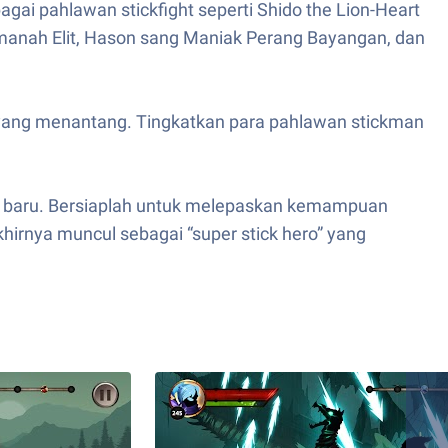
ai pahlawan stickfight seperti Shido the Lion-Heart
manah Elit, Hason sang Maniak Perang Bayangan, dan
na yang menantang. Tingkatkan para pahlawan stickman
evel baru. Bersiaplah untuk melepaskan kemampuan
rnya muncul sebagai “super stick hero” yang