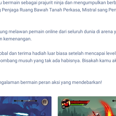
ermain sebagai prajurit ninja dan mengumpulkan berbag
g Penjaga Ruang Bawah Tanah Perkasa, Mistral sang Pe
tarung melawan pemain online dari seluruh dunia di are
an kemenangan.
global dan terima hadiah luar biasa setelah mencapai l
mbang musuh yang tak ada habisnya. Bisakah kamu akhi
engalaman bermain peran aksi yang mendebarkan!