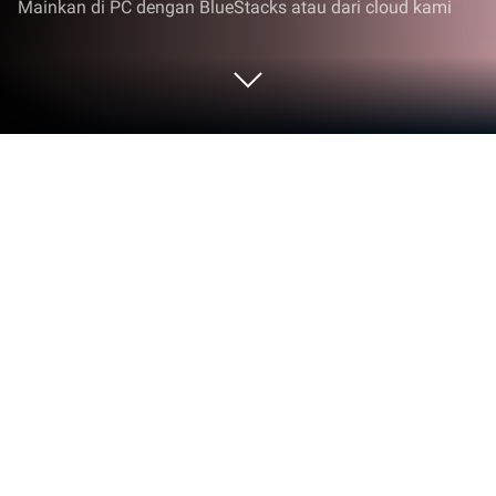
Mainkan di PC dengan BlueStacks atau dari cloud kami
Mainkan Cooking Big - Restaurant
Game di PC atau Mac
Masuki dunia Cooking Big – Restaurant Game,
sebuah game Arkade yang asyik dari Playful Tap –
Cooking Games. Mainkan game Android ini di
BlueStacks App Player dan nikmati pengalaman
bermain yang imersif di PC atau Mac.
Tentang Permainan