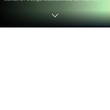
Mainkan Egg Spiral Dash di PC atau
Mac
Bergabunglah dengan jutaan pemain untuk
menikmati Egg Spiral Dash, suatu game Arkade
yang seru dari prolimatofa. Dengan BlueStacks App
Player, kamu akan selalu selangkah lebih maju dari
lawan, siap mengalahkan mereka dengan gameplay
yang lebih cepat dan kontrol lebih baik
menggunakan mouse dan keyboard di PC atau Mac