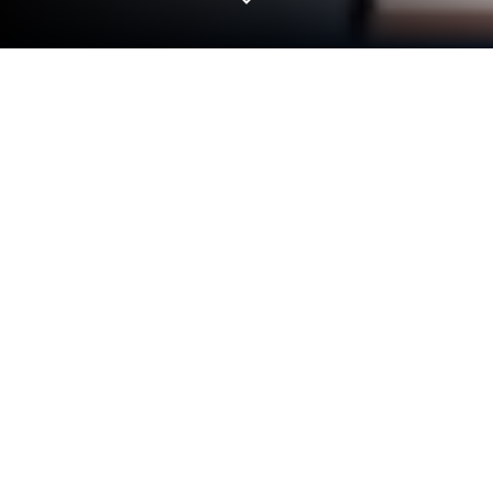
Mainkan GBA Masters-GO di PC atau
Mac
Dari para inovator dan kreator di Rival Dev, GBA
Masters-GO adalah keasyikan seru lainnya di dunia
game Kartu. Tinggalkan layar ponsel kamu dan
mainkan yang lebih besar dan lebih baik di PC atau
Mac. Pengalaman imersif menantimu.
Tentang Permainan
Siap-siap masuk ke petualangan seru bareng GBA
Masters-GO buatan Rival Dev! Di sini, kamu bakal
punya kesempatan buat mengumpulkan monster-