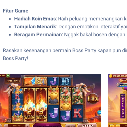
Fitur Game
Hadiah Koin Emas
: Raih peluang memenangkan k
Tampilan Menarik
: Dengan emotikon interaktif y
Beragam Permainan
: Nggak bakal bosen dengan 
Rasakan kesenangan bermain Boss Party kapan pun dim
Boss Party!