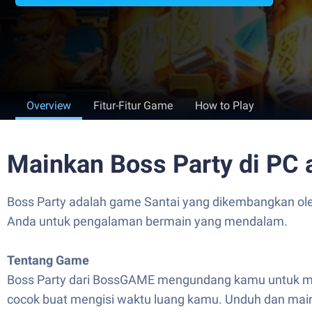
Overview
Fitur-Fitur Game
How to Play
Mainkan Boss Party di PC 
Boss Party adalah game Santai yang dikembangkan ole
Anda untuk pengalaman bermain yang mendalam.
Tentang Game
Boss Party dari BossGAME mengundang kamu untuk menj
cocok buat mengisi waktu luang kamu. Unduh dan main