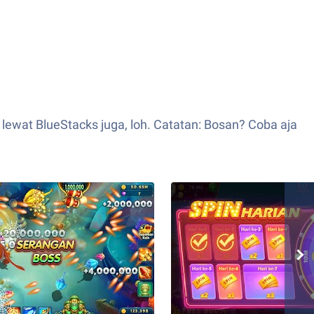
wat BlueStacks juga, loh. Catatan: Bosan? Coba aja