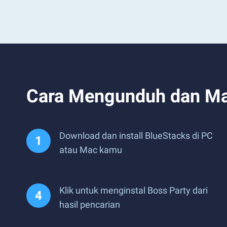
Cara Mengunduh dan Mai
Download dan install BlueStacks di PC
atau Mac kamu
Klik untuk menginstal Boss Party dari
hasil pencarian