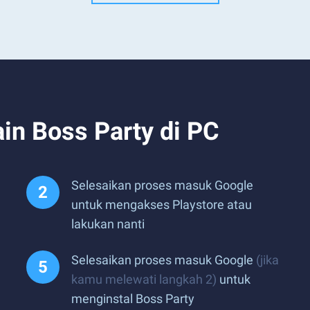
n Boss Party di PC
Selesaikan proses masuk Google
untuk mengakses Playstore atau
lakukan nanti
Selesaikan proses masuk Google
(jika
kamu melewati langkah 2)
untuk
menginstal Boss Party