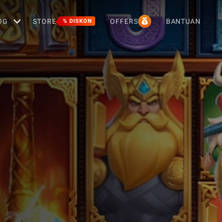
OG
STORE
OFFERS
BANTUAN
% DISKON