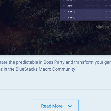
ate the predictable in Boss Party and transform your ga
s in the BlueStacks Macro Community
Read More