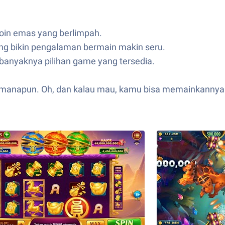
oin emas yang berlimpah.
ang bikin pengalaman bermain makin seru.
banyaknya pilihan game yang tersedia.
anapun. Oh, dan kalau mau, kamu bisa memainkannya le