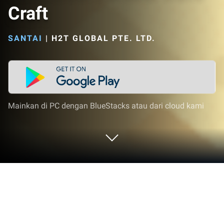
Craft
SANTAI
|
H2T GLOBAL PTE. LTD.
Mainkan di PC dengan BlueStacks atau dari cloud kami
Mainkan Lava Mod: Parkour Race
Craft di PC atau Mac