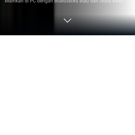
Mainkan di PC dengan BlueStacks atau dari cloud kami
Jalankan EXAM BROWSER CLIENT di
PC atau Mac
Lakukan multitasking dengan mudah di PC atau
Mac Anda saat mencoba EXAM BROWSER CLIENT,
aplikasi Education buatan mimikridev di BlueStacks.
Tentang Aplikasi
EXAM BROWSER CLIENT dari mimikridev ini cocok
banget buat siapa saja yang sering ngadain ujian