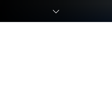
Mainkan Car Coloring Pages ASMR di
PC atau Mac
Dari para inovator dan kreator di iKame Games –
Zego Studio, Car Coloring Pages ASMR adalah
keasyikan seru lainnya di dunia game Pendidikan.
Tinggalkan layar ponsel kamu dan mainkan yang
lebih besar dan lebih baik di PC atau Mac.
Pengalaman imersif menantimu.
Tentang Permainan