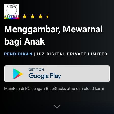
Menggambar, Mewarnai
bagi Anak
PENDIDIKAN
|
IDZ DIGITAL PRIVATE LIMITED
Mainkan di PC dengan BlueStacks atau dari cloud kami