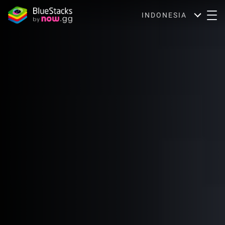
INDONESIA