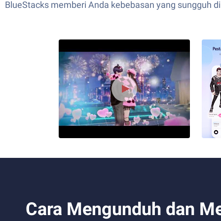
BlueStacks memberi Anda kebebasan yang sungguh dibut
Cara Mengunduh dan Menj