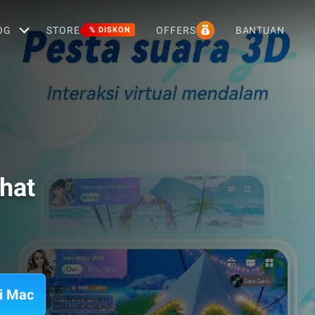
OG
STORE
OFFERS
BANTUAN
% DISKON
Chat
di Mac