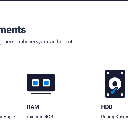
ments
g memenuhi persyaratan berikut.
RAM
HDD
au Apple
minimal 4GB
Ruang Koson