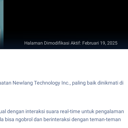
Halaman Dimodifikasi Aktif
:
Februari 19, 2025
atan Newlang Technology Inc., paling baik dinikmati di
tual dengan interaksi suara real-time untuk pengalaman
da bisa ngobrol dan berinteraksi dengan teman-teman