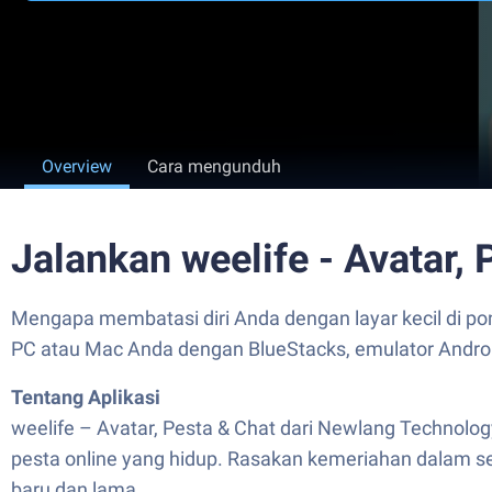
Overview
Cara mengunduh
Jalankan weelife - Avatar,
Mengapa membatasi diri Anda dengan layar kecil di pons
PC atau Mac Anda dengan BlueStacks, emulator Androi
Tentang Aplikasi
weelife – Avatar, Pesta & Chat dari Newlang Technolog
pesta online yang hidup. Rasakan kemeriahan dalam s
baru dan lama.