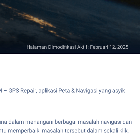
Halaman Dimodifikasi Aktif
:
Februari 12, 2025
 GPS Repair, aplikasi Peta & Navigasi yang asyik
guna dalam menangani berbagai masalah navigasi dan
ntu memperbaiki masalah tersebut dalam sekali klik,