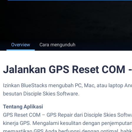
Overview
Cara mengunduh
Jalankan GPS Reset COM -
Izinkan BlueStacks mengubah PC, Mac, atau laptop An
besutan Disciple Skies Software.
Tentang Aplikasi
GPS Reset COM – GPS Repair dari Disciple Skies Soft
kinerja GPS. Mengalami kesulitan dengan penjemputan s
memastikan GPS Anda berfungsi dengan optimal, bahkan