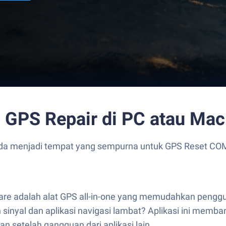
 GPS Repair di PC atau Mac
da menjadi tempat yang sempurna untuk GPS Reset COM –
ware adalah alat GPS all-in-one yang memudahkan peng
inyal dan aplikasi navigasi lambat? Aplikasi ini memba
 setelah gangguan dari aplikasi lain.