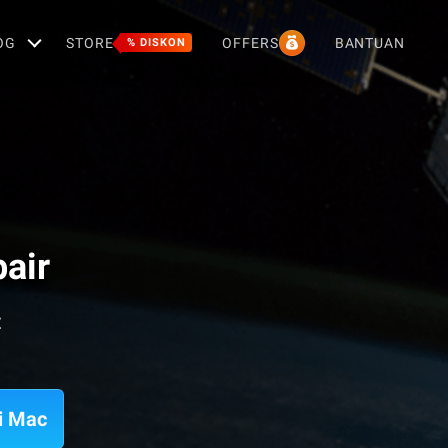
OG
STORE
OFFERS
BANTUAN
% DISKON
air
E
i Mac