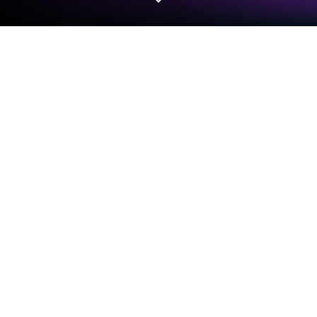
Mainkan Block Blast! di PC atau Mac
Tunjukkan kemampuan terbaikmu di Block Blast!,
sensasi game Teka-teki karya Hungry Studio.
Lejitkan pengalaman bermain kamu dengan kontrol
game yang presisi, grafis FPS tinggi, dan fitur kelas
atas di PC atau Mac kamu dengan BlueStacks.
Tentang Permainan
Block Blast! adalah permainan teka-teki dari Hungry
Studio yang bakal bikin santai dan seru. Tujuannya
simpel: hapus blok sebanyak mungkin buat dapetin
skor tertinggi. Game ini lebih dari sekadar mengisi