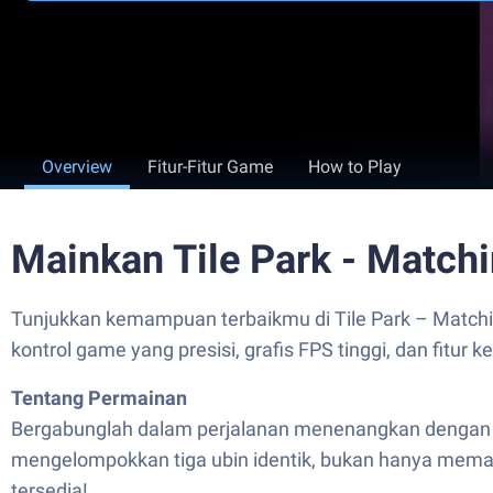
Overview
Fitur-Fitur Game
How to Play
Mainkan Tile Park - Match
Tunjukkan kemampuan terbaikmu di Tile Park – Match
kontrol game yang presisi, grafis FPS tinggi, dan fitur
Tentang Permainan
Bergabunglah dalam perjalanan menenangkan dengan “T
mengelompokkan tiga ubin identik, bukan hanya memas
tersedia!