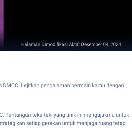
Halaman Dimodifikasi Aktif
:
Desember 04, 2024
ios DMCC. Lejitkan pengalaman bermain kamu dengan
. Tantangan teka-teki yang unik ini mengajakmu untuk
trategikan setiap gerakan untuk menjaga ruang tetap