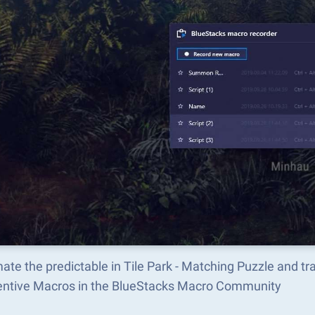
ate the predictable in Tile Park - Matching Puzzle and 
ventive Macros in the BlueStacks Macro Community