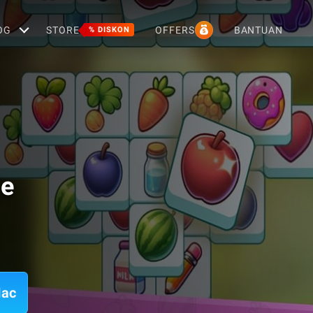
OG
STORE
OFFERS
BANTUAN
% DISKON
le
Mac