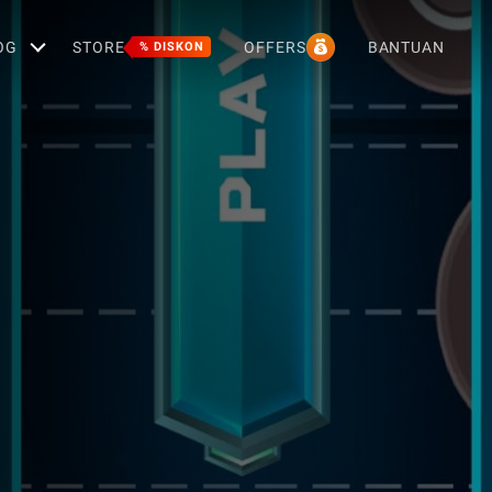
OG
STORE
OFFERS
BANTUAN
% DISKON