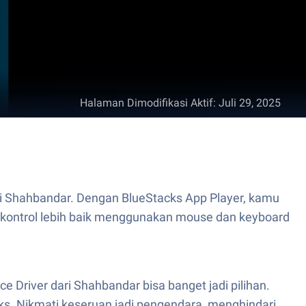
Halaman Dimodifikasi Aktif
:
Juli 29, 2025
ri Shahbandar. Dengan BlueStacks App Player, kamu
n kontrol lebih baik menggunakan mouse dan keyboard
e Driver dari Shahbandar bisa banget jadi pilihan.
ks. Nikmati keseruan jadi pengendara, menghindari