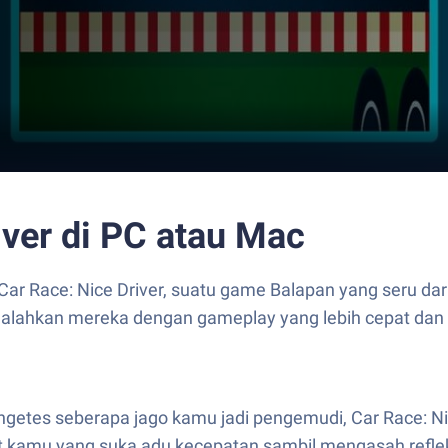
iver di PC atau Mac
ar Race: Nice Driver, suatu game Balapan yang seru da
engalahkan mereka dengan gameplay yang lebih cepat da
ngetes seberapa jago kamu jadi pengemudi, Car Race: Nic
at kamu yang suka adu kecepatan sambil mengasah refle