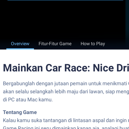
Overview
Fitur-Fitur Game
How to Play
Mainkan Car Race: Nice Dr
Bergabunglah dengan jutaan pemain untuk menikmati C
akan selalu selangkah lebih maju dari lawan, siap m
di PC atau Mac kamu.
Tentang Game
Kalau kamu suka tantangan di lintasan aspal dan ingin 
Game Racing ini seru dimainkan kapan aja, apalagi bu