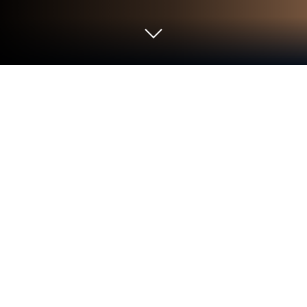
Mainkan Drift Car Racing : Super
Boost di PC atau Mac
Drift Car Racing : Super Boost merupakan Balap
game yang dikembangkan oleh PUBCON. App
Player BlueStacks adalah platform terbaik untuk
memainkan game Android ini di PC atau Mac kamu
dan memberikan pengalaman bermain game yang
mengesankan.
Injak gas dan kumpulkan nyala kamu! Drift Car