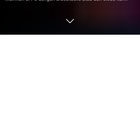
Mainkan Myth: Gods of Asgard di PC
atau Mac
Mitos: Gods of Asgard adalah Role playing game
yang dikembangkan oleh Momo Technology HK
Company Limited BlueStacks App Player adalah
platform terbaik untuk memainkan aplikasi Android
ini di PC atau Mac Anda dan memberikan
pengalaman bermain yang mengesankan!