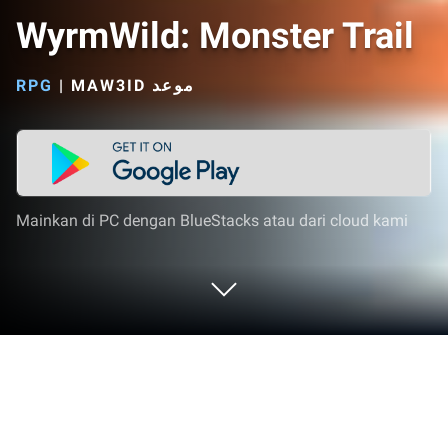
WyrmWild: Monster Trail
RPG
|
Mainkan di PC dengan BlueStacks atau dari cloud kami
Mainkan WyrmWild: Monster Trail di
PC atau Mac