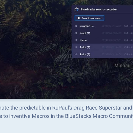
ate the predictable in RuPaul's Drag Race Superstar an
s to inventive Macros in the BlueStacks Macro Communi