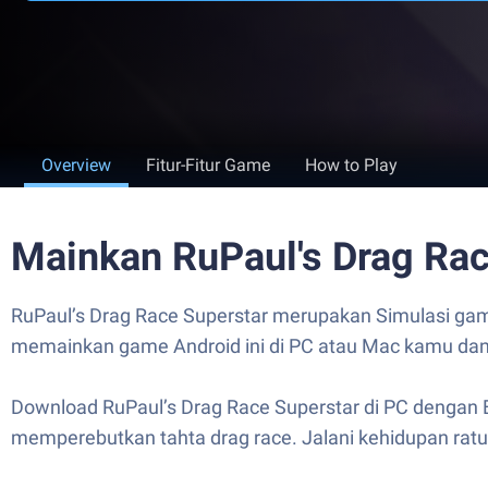
Overview
Fitur-Fitur Game
How to Play
Mainkan RuPaul's Drag Rac
RuPaul’s Drag Race Superstar merupakan Simulasi gam
memainkan game Android ini di PC atau Mac kamu d
Download RuPaul’s Drag Race Superstar di PC dengan 
memperebutkan tahta drag race. Jalani kehidupan ratu —