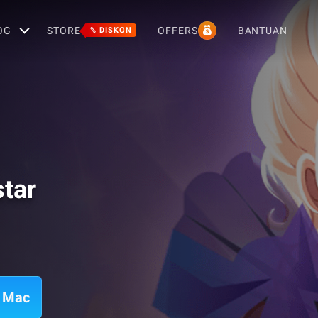
OG
STORE
OFFERS
BANTUAN
% DISKON
tar
i Mac