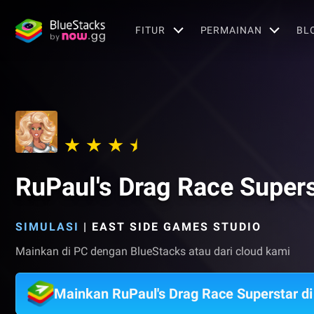
FITUR
PERMAINAN
BL
RuPaul's Drag Race Supers
SIMULASI
|
EAST SIDE GAMES STUDIO
Mainkan di PC dengan BlueStacks atau dari cloud kami
Mainkan RuPaul's Drag Race Superstar d