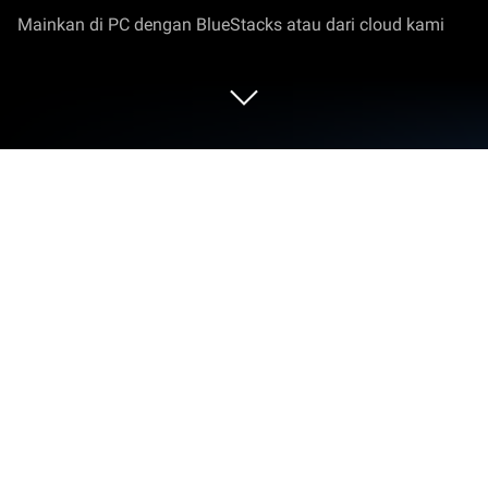
Mainkan di PC dengan BlueStacks atau dari cloud kami
Mainkan Dynasty Chronicles di PC
atau Mac
Dynasty Chronicles menghidupkan genre Strategi
dan menghadirkan tantangan seru bagi para gamer.
Dikembangkan oleh Gen Play Company Limited,
game Android ini paling baik dimainkan di
BlueStacks, pemutar aplikasi nomor 1 di dunia untuk
pengguna PC dan Mac.