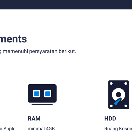
ments
g memenuhi persyaratan berikut.
RAM
HDD
au Apple
minimal 4GB
Ruang Koson