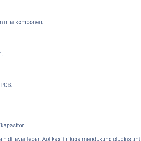
n nilai komponen.
n.
r PCB.
/kapasitor.
 di layar lebar. Aplikasi ini juga mendukung plugins un