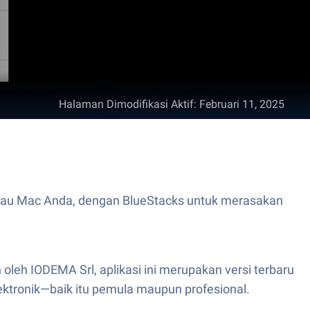
Halaman Dimodifikasi Aktif
:
Februari 11, 2025
 atau Mac Anda, dengan BlueStacks untuk merasakan
oleh IODEMA Srl, aplikasi ini merupakan versi terbaru
lektronik—baik itu pemula maupun profesional.