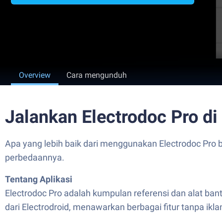
Overview
Cara mengunduh
Jalankan Electrodoc Pro d
Apa yang lebih baik dari menggunakan Electrodoc Pro 
perbedaannya.
Tentang Aplikasi
Electrodoc Pro adalah kumpulan referensi dan alat bant
dari Electrodroid, menawarkan berbagai fitur tanpa ikl