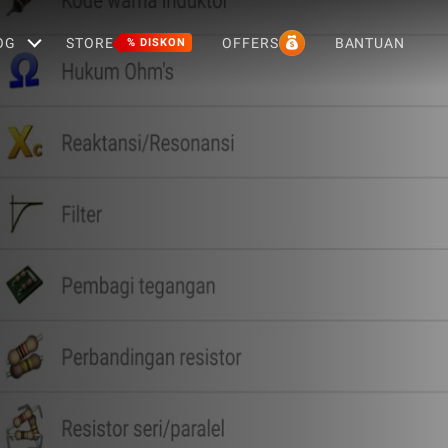
OG
STORE
OFFERS
BANTUAN
% DISKON