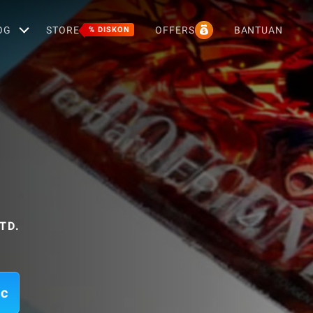
OG
STORE
OFFERS
BANTUAN
% DISKON
TD.
ac