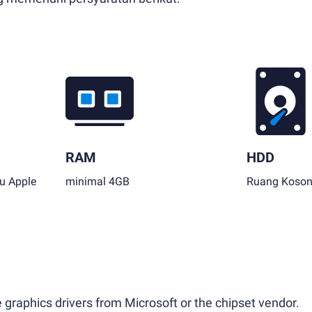
RAM
HDD
au Apple
minimal 4GB
Ruang Koson
 graphics drivers from Microsoft or the chipset vendor.