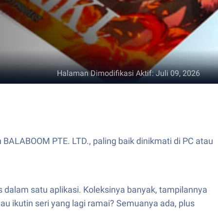
Halaman Dimodifikasi Aktif
:
Juli 09, 2026
n BALABOOM PTE. LTD., paling baik dinikmati di PC atau
 dalam satu aplikasi. Koleksinya banyak, tampilannya
u ikutin seri yang lagi ramai? Semuanya ada, plus