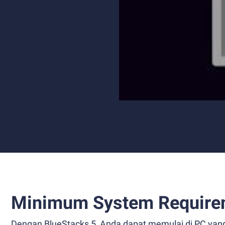
Minimum System Require
Dengan BlueStacks 5, Anda dapat memulai di PC yan