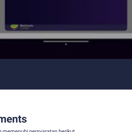
ments
g memenuhi persyaratan berikut.