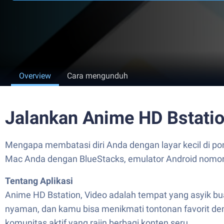
Overview
Cara mengunduh
Jalankan Anime HD Bstatio
Mengapa membatasi diri Anda dengan layar kecil di pon
Mac Anda dengan BlueStacks, emulator Android nomor 
Tentang Aplikasi
Anime HD Bstation, Video adalah tempat yang asyik bua
nyaman, dan kamu bisa menikmati tontonan favorit den
komunitas aktif yang rajin berbagi konten seru.