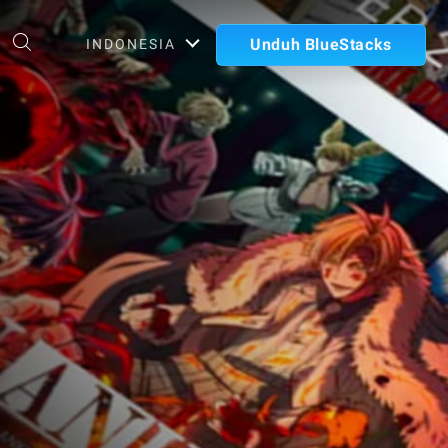
Unduh BlueStacks
INDONESIA