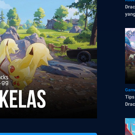
Dra
yang
Game
Tips
Drac