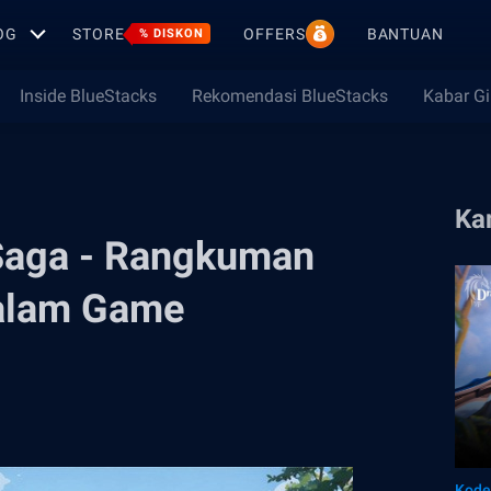
OG
STORE
OFFERS
BANTUAN
% DISKON
Inside BlueStacks
Rekomendasi BlueStacks
Kabar G
Ka
Saga - Rangkuman
alam Game
Kode