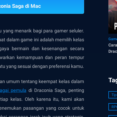
onia Saga di Mac
 yang menarik bagi para gamer seluler.
at dalam game ini adalah memilih kelas
Game
Car
 gaya bermain dan kesenangan secara
Drac
nawarkan kemampuan dan peran tempur
satu yang sesuai dengan preferensi kamu.
Ta
ran umum tentang keempat kelas dalam
agai pemula
di Draconia Saga, penting
Tip
iap kelas. Oleh karena itu, kami akan
RP
nemukan pasangan yang cocok untuk
ai serangan jarak jauh yang strategis,