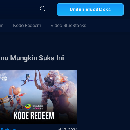
Unduh BlueStacks
im
Kode Redeem
Video BlueStacks
mu Mungkin Suka Ini
 Redeem
Jul 17, 2024