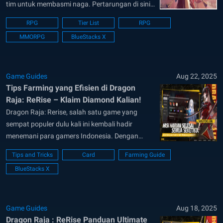
tim untuk membasmi naga. Pertarungan di sini
berlangsung secara turn-based dan kalian
RPG
Tier List
RPG
harus menyusun tim yang terdiri dari 5 hero.
MMORPG
BlueStacks X
Biar kalian bisa melangkah jauh di game ini dan
mengalahkan musuh-musuh yang kuat,
menggunakan hero terbaik merupakan jawaban
yang...
Game Guides
Aug 22, 2025
Tips Farming yang Efisien di Dragon
Raja: ReRise – Klaim Diamond Kalian!
Dragon Raja: Rerise, salah satu game yang
sempat populer dulu kali ini kembali hadir
menemani para gamers Indonesia. Dengan
konsep dan grafik yang lebih bagus, kalian akan
Tips and Tricks
Card
Farming Guide
menyusun tim untuk mengalahkan musuh-
BlueStacks X
musuh yang kuat. Untuk menyusun tim yang
tangguh, kalian wajib memiliki sumber daya dan
materi yang juga mumpuni. Gimana...
Game Guides
Aug 18, 2025
Dragon Raja : ReRise Panduan Ultimate