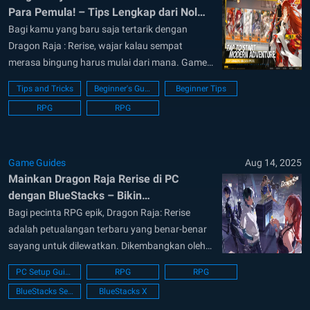
Para Pemula! – Tips Lengkap dari Nol
hingga Pro!
Bagi kamu yang baru saja tertarik dengan
Dragon Raja : Rerise, wajar kalau sempat
merasa bingung harus mulai dari mana. Game
ini memang sarat dengan fitur menarik mulai
Tips and Tricks
Beginner's Guide
Beginner Tips
dari kumpulan karakter legendaris, sistem
RPG
RPG
upgrade yang kompleks, hingga strategi
membangun tim untuk menghadapi
pertempuran melawan naga yang epik. Semua
hal itu...
Game Guides
Aug 14, 2025
Mainkan Dragon Raja Rerise di PC
dengan BlueStacks – Bikin
Petualanganmu Jadi Lebih Maksimal!
Bagi pecinta RPG epik, Dragon Raja: Rerise
adalah petualangan terbaru yang benar-benar
sayang untuk dilewatkan. Dikembangkan oleh
tim asli di balik kesuksesan Dragon Raja, game
PC Setup Guide
RPG
RPG
ini membawa kamu kembali ke dunia fantasi
BlueStacks Setup
BlueStacks X
yang dipenuhi naga, karakter legendaris, dan