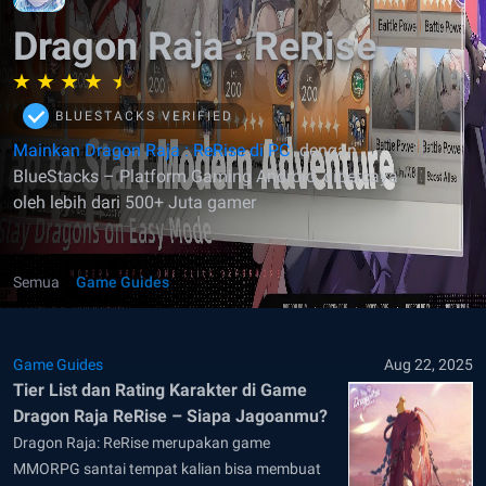
Dragon Raja : ReRise
BLUESTACKS VERIFIED
Mainkan Dragon Raja : ReRise di PC
dengan
BlueStacks – Platform Gaming Android, dipercaya
oleh lebih dari 500+ Juta gamer
Semua
Game Guides
Game Guides
Aug 22, 2025
Tier List dan Rating Karakter di Game
Dragon Raja ReRise – Siapa Jagoanmu?
Dragon Raja: ReRise merupakan game
MMORPG santai tempat kalian bisa membuat