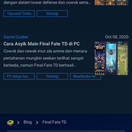
dengan sistem tower defense dan cowok serta
cewek imut ala anime. Dengan kata lain, gim ini
Tips and Tricks
Strategi
menjanjikan kesenangan yang tidak ada
akhirnya. Kamu dapat menyelesaikan sebagian
besar gim dengan memilih dan menempatkan
Game Guides
Oct 08, 2020
karakter-karakter imutmu secara acak, tetapi...
Cara Asyik Main Final Fate TD di PC
Cowok dan cewek imut ala anime dan menara
pertahanan mungkin seakan terlihat sangat
berbeda, namun Final Fate TD berhasil
menyatukan keduanya. Dengan latar belakang
PC Setup Guide
Strategi
BlueStacks Setup
dunia anime yang menggemaskan, gim tower
defense ini menawarkan lebih dari sekadar
membangun pertahanan. Kali ini, kamu sedang
“membangun” pertahanan para pahlawan imut!
Masing-masing memiliki kemampuan...
Blog
Final Fate TD