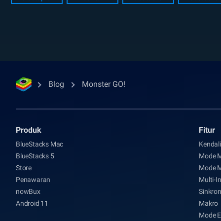
Blog
Monster GO!
Produk
Fitur
BlueStacks Mac
Kendal
BlueStacks 5
Mode 
Store
Mode 
Penawaran
Multi-I
nowBux
Sinkron
Android 11
Makro
Mode E