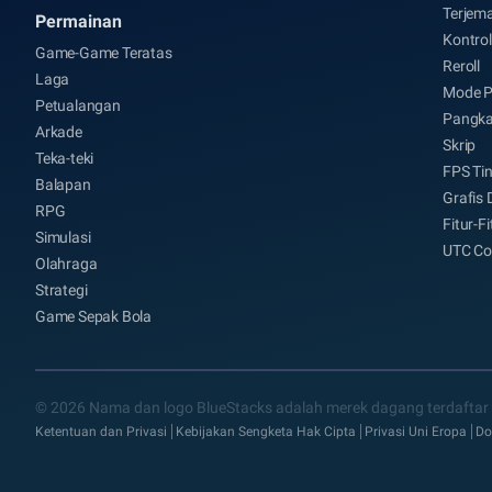
Terjem
Permainan
Kontrol
Game-Game Teratas
Reroll
Laga
Mode P
Petualangan
Pangka
Arkade
Skrip
Teka-teki
FPS Ti
Balapan
Grafis D
RPG
Fitur-Fi
Simulasi
UTC Co
Olahraga
Strategi
Game Sepak Bola
© 2026 Nama dan logo BlueStacks adalah merek dagang terdaftar d
Ketentuan dan Privasi
Kebijakan Sengketa Hak Cipta
Privasi Uni Eropa
Do