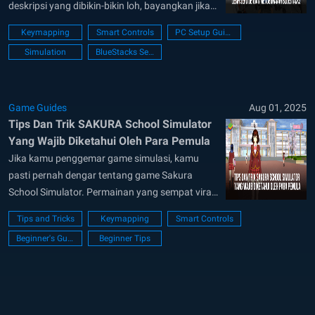
deskripsi yang dibikin-bikin loh, bayangkan jika
kamu jadi murid baru di sekolah dan tiba-tiba,
Keymapping
Smart Controls
PC Setup Guide
selagi kamu belajar, datanglah alien yang ingin
Simulation
BlueStacks Setup
menghancurkan bumi! Dikembangkan oleh
developer asal Jepang, Garusoft, semoga saja
ini bukan cerminan nyata dari pengalaman...
Game Guides
Aug 01, 2025
Tips Dan Trik SAKURA School Simulator
Yang Wajib Diketahui Oleh Para Pemula
Jika kamu penggemar game simulasi, kamu
pasti pernah dengar tentang game Sakura
School Simulator. Permainan yang sempat viral
ini mensimulasi kehidupan anak sekolah di
Tips and Tricks
Keymapping
Smart Controls
negeri sakura, tetapi dengan kekonyolan
Beginner's Guide
Beginner Tips
maksimal. Tentu, kamu harus menghadiri
semua mata pelajaran, tapi ada pun kegiatan-
kegiatan “ekstrakurikuler” yang bisa dikatakan
“non-konvensional” (seperti mengalahkan geng
Yakuza...