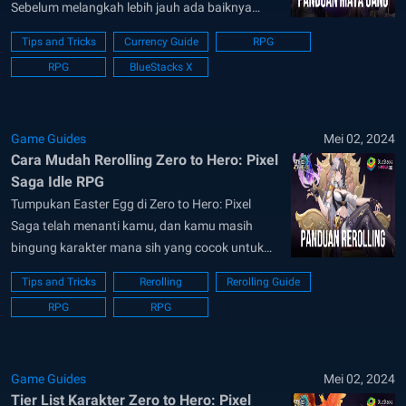
Sebelum melangkah lebih jauh ada baiknya
kamu membaca artikel mengenai mata uang
Tips and Tricks
Currency Guide
RPG
dan sumber daya yang khusus kami buat untuk
RPG
BlueStacks X
kamu ini. Dengan mengetahui jenis mata uang
dan sumber daya kamu bisa melakukan
penyimpanan...
Game Guides
Mei 02, 2024
Cara Mudah Rerolling Zero to Hero: Pixel
Saga Idle RPG
Tumpukan Easter Egg di Zero to Hero: Pixel
Saga telah menanti kamu, dan kamu masih
bingung karakter mana sih yang cocok untuk
kamu incar di idle RPG terbaru ini? Jangan
Tips and Tricks
Rerolling
Rerolling Guide
khawatir karena kami di Bluestacks akan
RPG
RPG
memandu kamu dalam mengetahui karakter
yang wajib kamu incar. Beberapa karakter meta
seperti Sutemis,...
Game Guides
Mei 02, 2024
Tier List Karakter Zero to Hero: Pixel