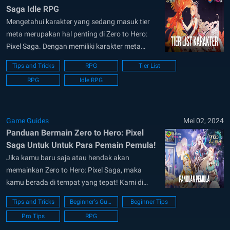
Saga Idle RPG
Mengetahui karakter yang sedang masuk tier
meta merupakan hal penting di Zero to Hero:
Pixel Saga. Dengan memiliki karakter meta
maka kamu akan dapat dengan mudah melaju
Tips and Tricks
RPG
Tier List
jauh dalam melewati stage, melawan player lain
RPG
Idle RPG
di PvP, dan juga menyelesaikan challenge yang
ada di idle RPG satu ini. Melalui artikel ini,...
Game Guides
Mei 02, 2024
Panduan Bermain Zero to Hero: Pixel
Saga Untuk Untuk Para Pemain Pemula!
Jika kamu baru saja atau hendak akan
memainkan Zero to Hero: Pixel Saga, maka
kamu berada di tempat yang tepat! Kami di
emulator android Bluestacks akan menyiapkan
Tips and Tricks
Beginner's Guide
Beginner Tips
berbagai panduan yang bisa membantu kamu
Pro Tips
RPG
untuk melaju lebih jauh dalam game idle RPG ini.