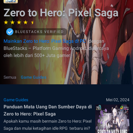
Zero to Hero: Pixel Saga
BLUESTACKS VERIFIED
Mainkan Zero to Hero: Pixel Saga di PC
dengan
BlueStacks – Platform Gaming Android, dipercaya
oleh lebih dari 500+ Juta gamer
Semua
Game Guides
Game Guides
Mei 02, 2024
Panduan Mata Uang Dan Sumber Daya di
Zero to Hero: Pixel Saga
Apakah kamu masih bermain Zero to Hero: Pixel
Saga dan mulai ketagihan idle RPG terbaru ini?