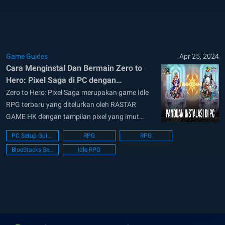
Dengan kilauan dunia lain dengan segudang
permasalahannya, petulangan...
Game Guides
Apr 25, 2024
Cara Menginstal Dan Bermain Zero to
Hero: Pixel Saga di PC dengan
Bluestacks
Zero to Hero: Pixel Saga merupakan game Idle
RPG terbaru yang ditelurkan oleh RASTAR
GAME HK dengan tampilan pixel yang imut
serta menarik. Dengan berbagai tambahan fitur
PC Setup Guide
RPG
RPG
dan juga sistem permainan, game ini
BlueStacks Setup
Idle RPG
memberikan angin baru untuk para pecinta
game Idle RPG dan juga desain pixelated. Jalani
kehidupan normal di...