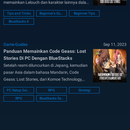
memainkan Lelouch dan karakter lainnya dalam
game berjudul Code Geass: Lelouch of the
Tips and Tricks
Beginner's Guide
Beginner Tips
Rebellion Lost Stories. Sesuai judulnya, kamu
BlueStacks X
akan menjalankan misi dan menyibak apa yang
sebenarnya terjadi pada masa pemberontakan
Lelouch namun di sisi yang tidak...
Game Guides
Sep 11, 2023
Panduan Memainkan Code Geass: Lost
Stories Di PC Dengan BlueStacks
Setelah resmi diluncurkan di Jepang, kemudian
pasar Asia dalam bahasa Mandarin, Code
Geass: Lost Stories, dari Komoe Technology,
akhirnya meluncurkan versi game ini secara
PC Setup Guide
RPG
Strategi
global. Code Geass: Lost Stories adalah game
RPG
BlueStacks Setup
mobile tower defense yang dengan setia
menciptakan kembali kejadian-kejadian dalam
serial animenya. Melalui sentuhan baru, kali ini
ceritanya akan...