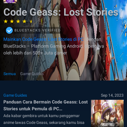
Code Geass: Lost Stories
BLUESTACKS VERIFIED
Mainkan Code Geass: Lost Stories di PC
dengan
BlueStacks – Platform Gaming Android, dipercaya
oleh lebih dari 500+ Juta gamer
Semua
Game Guides
Game Guides
Sep 14, 2023
Panduan Cara Bermain Code Geass: Lost
Stories untuk Pemula di PC
Menggunakan Bluestacks
Ada kabar gembira untuk kamu penggemar
anime lawas Code Geass, sekarang kamu bisa