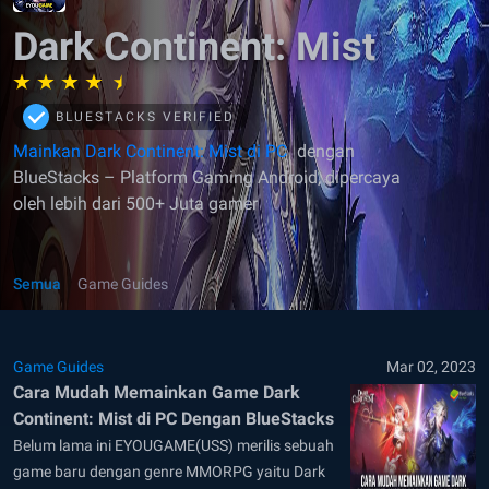
Dark Continent: Mist
BLUESTACKS VERIFIED
Mainkan Dark Continent: Mist di PC
dengan
BlueStacks – Platform Gaming Android, dipercaya
oleh lebih dari 500+ Juta gamer
Semua
Game Guides
Game Guides
Mar 02, 2023
Cara Mudah Memainkan Game Dark
Continent: Mist di PC Dengan BlueStacks
Belum lama ini EYOUGAME(USS) merilis sebuah
game baru dengan genre MMORPG yaitu Dark