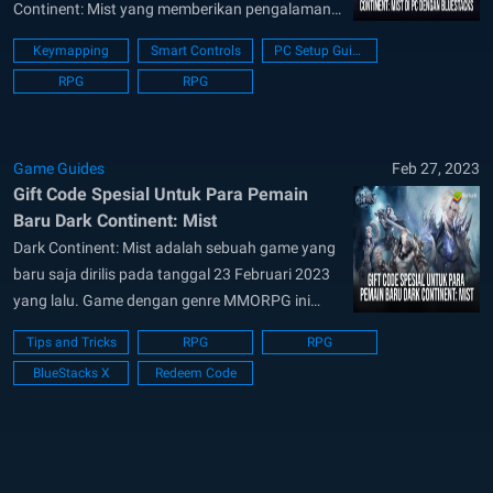
Continent: Mist yang memberikan pengalaman
bermain yang sangat unik. Game ini memiliki
Keymapping
Smart Controls
PC Setup Guide
konsep dimana dunia yang kamu eksplor akan
RPG
RPG
penuh dengan fantasi dan memiliki latar
belakang yang cukup oriental. Kamu juga akan
ditemani oleh mount dan pet...
Game Guides
Feb 27, 2023
Gift Code Spesial Untuk Para Pemain
Baru Dark Continent: Mist
Dark Continent: Mist adalah sebuah game yang
baru saja dirilis pada tanggal 23 Februari 2023
yang lalu. Game dengan genre MMORPG ini
berada di bawah naungan publisher asal
Tips and Tricks
RPG
RPG
Singapura yakni EYOUGAME(USS). Saat kamu
BlueStacks X
Redeem Code
memainkan game Dark Continent: Mist, kamu
akan merasakan pengalaman bermain yang
cukup unik. Kamu akan dibawa ke...