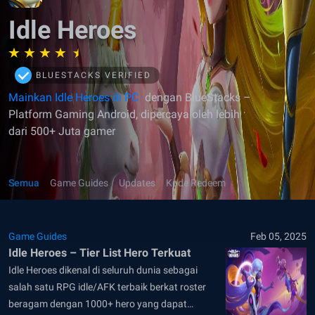
Idle Heroes
BLUESTACKS VERIFIED
Mainkan Idle Heroes di PC
dengan BlueStacks –
Platform Gaming Android, dipercaya oleh lebih
dari 500+ Juta gamer
Semua
Game Guides
Updates
Kode Redeem
Game Guides
Feb 05, 2025
Idle Heroes – Tier List Hero Terkuat
Idle Heroes dikenal di seluruh dunia sebagai
salah satu RPG idle/AFK terbaik berkat roster
beragam dengan 1000+ hero yang dapat