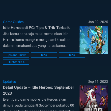
melawan kuasa kegelapan. Dikenal karena
sistem AFK-nya,...
Game Guides
Jan 09, 2025
Idle Heroes di PC: Tips & Trik Terbaik
Jika kamu baru saja mulai memainkan Idle
Heroes, kamu mungkin mengalami kesulitan
dalam memahami apa yang harus kamu
lakukan karena begitu banyak opsi di depan
Tips and Tricks
RPG
RPG
mata. Kemungkinan besar kamu bahkan tidak
BlueStacks X
tahu tentang beberapa fitur yang sangat
berguna. Padahal dengan fitur-fitur ini, kamu
akan menerobos di tahap-tahap awal
permainan dengan...
Updates
Sep 11, 2023
Detail Update – Idle Heroes: September
2023
Event baru game mobile Idle Heroes akan
dimulai pada tanggal 8 September pukul 00:00