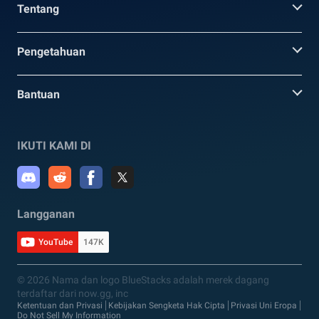
Tentang
Pengetahuan
Bantuan
IKUTI KAMI DI
Langganan
YouTube
147K
© 2026 Nama dan logo BlueStacks adalah merek dagang
terdaftar dari now.gg, inc
Ketentuan dan Privasi
Kebijakan Sengketa Hak Cipta
Privasi Uni Eropa
Do Not Sell My Information