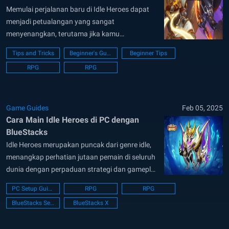
Memulai perjalanan baru di Idle Heroes dapat
menjadi petualangan yang sangat
menyenangkan, terutama jika kamu
memainkannya di PC dengan BlueStacks,
Tips and Tricks
Beginner's Guide
Beginner Tips
pemain aplikasi Android terbaik untuk
RPG
RPG
menikmati game-game mobile favorit kamu di
komputer. BlueStacks tidak hanya
meningkatkan pengalaman gameplay dengan
fitur-fitur keren tetapi juga memberikan hidup
Game Guides
Feb 05, 2025
Cara Main Idle Heroes di PC dengan
pada dunia magis Idle Heroes...
BlueStacks
Idle Heroes merupakan puncak dari genre idle,
menangkap perhatian jutaan pemain di seluruh
dunia dengan perpaduan strategi dan gameplay
yang menarik. Dari Sara Forest yang mistis
PC Setup Guide
RPG
RPG
hingga ke High Heaven yang indah, game ini
BlueStacks Setup
BlueStacks X
mengundang pemain untuk memimpin
sekelompok hero melalui reruntuhan kuno,