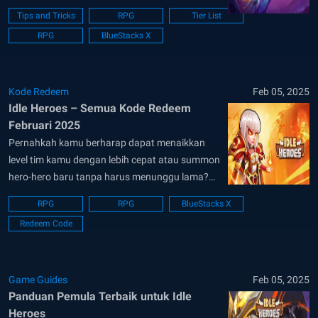
dikoleksi. Pemain dapat menikmati banyak
Tips and Tricks
RPG
Tier List
hadiah sebagai pemain baru, seperti summon
RPG
BlueStacks X
gratis, even progresi, dan masih banyak lagi.
Dikembangkan oleh DHGames, Idle Heroes
menerima update skala-besar secara konsisten
setiap dua...
Kode Redeem
Feb 05, 2025
Idle Heroes – Semua Kode Redeem
Februari 2025
Pernahkah kamu berharap dapat menaikkan
level tim kamu dengan lebih cepat atau summon
hero-hero baru tanpa harus menunggu lama?
Itulah gunanya kode, Juara! Kode-kode seperti
RPG
RPG
BlueStacks X
pesan-pesan rahasia yang terkandung dalam
Redeem Code
gulungan tua berdebu, dan kode-kode dapat
memberi kamu hadiah-hadiah keren secara
gratis di Idle Heroes! Kode Aktif Idle Heroes
SEPT9LUTZ...
Game Guides
Feb 05, 2025
Panduan Pemula Terbaik untuk Idle
Heroes