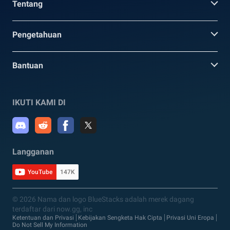
Tentang
Pengetahuan
Bantuan
IKUTI KAMI DI
Langganan
YouTube
147K
© 2026 Nama dan logo BlueStacks adalah merek dagang
terdaftar dari now.gg, inc
Ketentuan dan Privasi
Kebijakan Sengketa Hak Cipta
Privasi Uni Eropa
Do Not Sell My Information