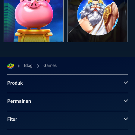
Blog
Games
Produk
Permainan
Fitur