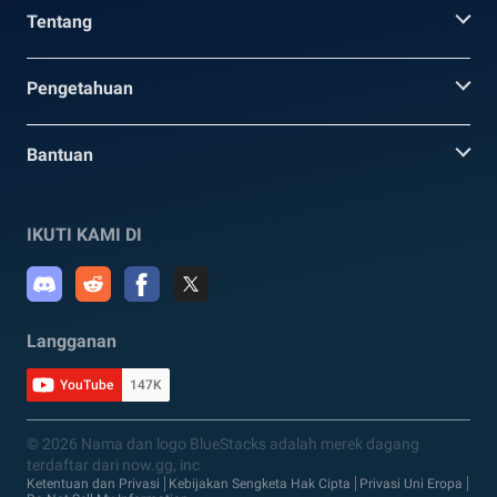
Tentang
Pengetahuan
Bantuan
IKUTI KAMI DI
Langganan
YouTube
147K
© 2026 Nama dan logo BlueStacks adalah merek dagang
terdaftar dari now.gg, inc
Ketentuan dan Privasi
Kebijakan Sengketa Hak Cipta
Privasi Uni Eropa