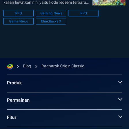
kalian lewatkan nih, yaitu kode redeem terbaru
yang dapat memberikan berbagai hadiah
RPG
Gaming News
RPG
GRATIS! Mulai dari Eden Chest, Potion, hingga
Game News
BlueStacks X
item untuk pet, semua bisa kalian dapatkan
dengan mudah tanpa perlu farming tambahan.
Hal ini tentu sangat...
Blog
Ragnarok Origin Classic
Produk
Permainan
Fitur