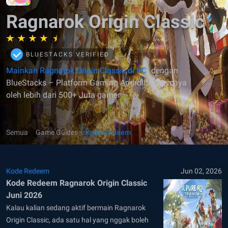
Ragnarok Origin Classic
BLUESTACKS VERIFIED
Mainkan Ragnarok Origin Classic di PC
dengan
BlueStacks – Platform Gaming Android, dipercaya
oleh lebih dari 500+ Juta gamer
Semua
Game Guides
Kode Redeem
Kode Redeem
Jun 02, 2026
Kode Redeem Ragnarok Origin Classic
Juni 2026
Kalau kalian sedang aktif bermain Ragnarok
Origin Classic, ada satu hal yang nggak boleh