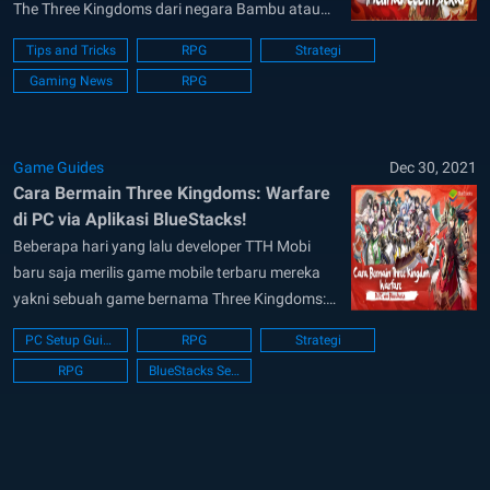
The Three Kingdoms dari negara Bambu atau
China. Sudah banyak media yang
Tips and Tricks
RPG
Strategi
mengadaptasi kisah hebat ini, mulai dari film,
Gaming News
RPG
komik dan tidak ketinggalan sebuah video game
dan sekarang kita akan membahas salah
satunya. Bernama Three...
Game Guides
Dec 30, 2021
Cara Bermain Three Kingdoms: Warfare
di PC via Aplikasi BlueStacks!
Beberapa hari yang lalu developer TTH Mobi
baru saja merilis game mobile terbaru mereka
yakni sebuah game bernama Three Kingdoms:
Warfare. Dari namanya saja, seharusnya kalian
PC Setup Guide
RPG
Strategi
sudah bisa menebak kalau game ini mengambil
RPG
BlueStacks Setup
inspirasi terbesar mereka lewat kisah 3
Kingdoms yang berasal dari negara China di
jaman kuno. Kalian yang...