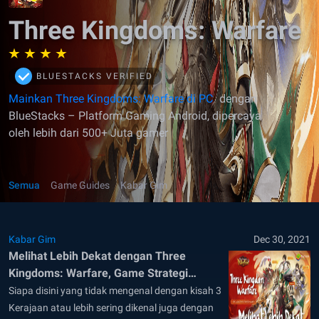
Three Kingdoms: Warfare
BLUESTACKS VERIFIED
Mainkan Three Kingdoms: Warfare di PC
dengan
BlueStacks – Platform Gaming Android, dipercaya
oleh lebih dari 500+ Juta gamer
Semua
Game Guides
Kabar Gim
Kabar Gim
Dec 30, 2021
Melihat Lebih Dekat dengan Three
Kingdoms: Warfare, Game Strategi
dengan Ukuran Kecil!
Siapa disini yang tidak mengenal dengan kisah 3
Kerajaan atau lebih sering dikenal juga dengan