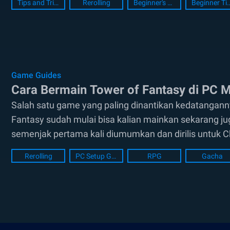
Tips and Tricks
Rerolling
Beginner's Guide
Beginner 
Game Guides
Cara Bermain Tower of Fantasy di PC 
Salah satu game yang paling dinantikan kedatanganny
Fantasy sudah mulai bisa kalian mainkan sekarang jug
semenjak pertama kali diumumkan dan dirilis untuk C
mobile paling ditunggu rilisnya....
Rerolling
PC Setup Guide
RPG
Gacha