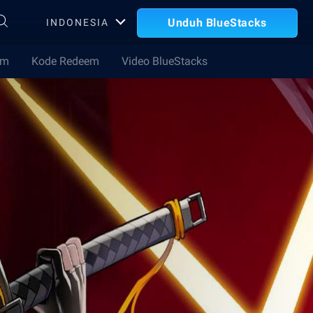
Unduh BlueStacks
INDONESIA
im
Kode Redeem
Video BlueStacks