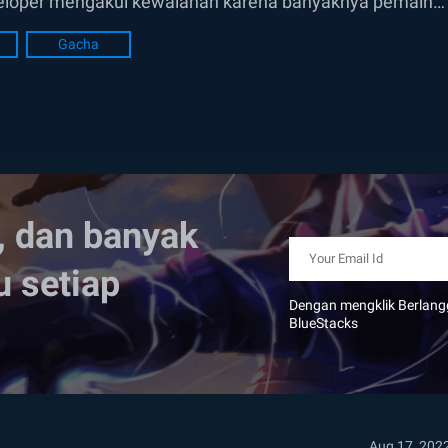
veloper mengakui kewalahan karena banyaknya pemain
asme...
Gacha
, dan banyak
u setiap
Dengan mengklik Berlang
BlueStacks
Aug 17, 202