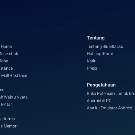
Tentang
i Game
Tentang BlueStacks
Menembak
Hubungi Kami
Moba
Karir
nstance
Press
 Multi-Instance
Pengetahuan
co
Buka Potensimu untuk be
ah Waktu Nyata
Android di PC
 Pintar
Apa itu Emulator Android
erforma
s Memori