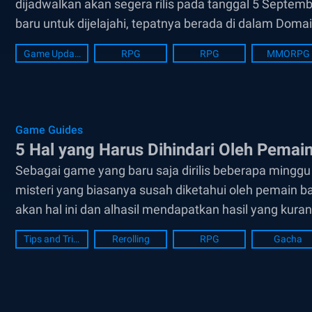
dijadwalkan akan segera rilis pada tanggal 5 Septem
baru untuk dijelajahi, tepatnya berada di dalam Doma
dengan berbagai penambahan misi-misi,...
Game Update
RPG
RPG
MMORPG
Game Guides
5 Hal yang Harus Dihindari Oleh Pemai
Sebagai game yang baru saja dirilis beberapa mingg
misteri yang biasanya susah diketahui oleh pemain ba
akan hal ini dan alhasil mendapatkan hasil yang kur
panduan seperti artikel...
Tips and Tricks
Rerolling
RPG
Gacha