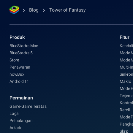
Blog
Tower of Fantasy
Produk
Fitur
BlueStacks Mac
Kendal
BlueStacks 5
Mode 
Store
Mode 
Penawaran
Multi-I
nowBux
Sinkron
Android 11
Makro
Mode E
Terjem
Permainan
Kontrol
Game-Game Teratas
Reroll
Laga
Mode P
Petualangan
Pangka
Arkade
Skrip