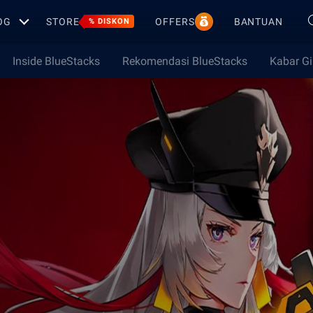
OG
STORE
OFFERS
BANTUAN
% DISKON
Inside BlueStacks
Rekomendasi BlueStacks
Kabar G