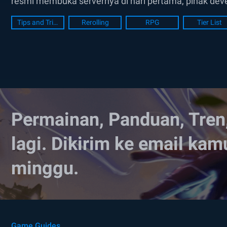
resmi membuka servernya di hari pertama, pihak de
yang mencoba masuk ke dalam game. Melihat antusi
Tips and Tricks
Rerolling
RPG
Tier List
Permainan, Panduan, Tren
lagi. Dikirim ke email kam
minggu.
Game Guides