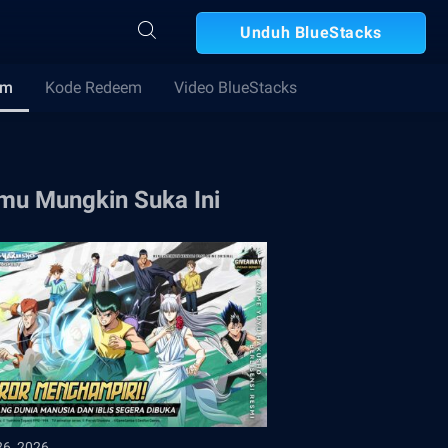
Unduh BlueStacks
im
Kode Redeem
Video BlueStacks
mu Mungkin Suka Ini
26, 2026