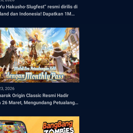
Yu Hakusho·Slugfest” resmi dirilis di
land dan Indonesia! Dapatkan 1M
ah Pra-registrasi!
23, 2026
arok Origin Classic Resmi Hadir
 26 Maret, Mengundang Petualang
ra Petualangan Epik yang Adil