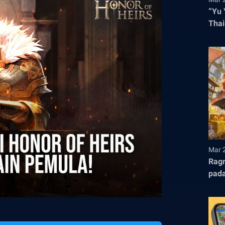
“Yu 
Thai
Hadi
Mar 
Ragn
pada
ke E