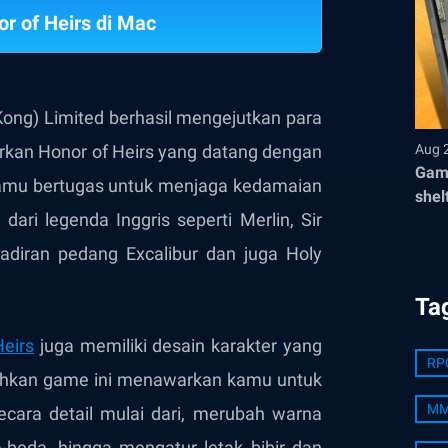
r of Heirs di Mac
ong) Limited berhasil mengejutkan para
kan Honor of Heirs yang datang dengan
Aug 
Game
kamu bertugas untuk menjaga kedamaian
shel
ari legenda Inggris seperti Merlin, Sir
adiran pedang Excalibur dan juga Holy
Ta
Heirs
juga memiliki desain karakter yang
RP
 Bahkan game ini menawarkan kamu untuk
MM
cara detail mulai dari, merubah warna
-beda, hingga mengatur letak bibir dan