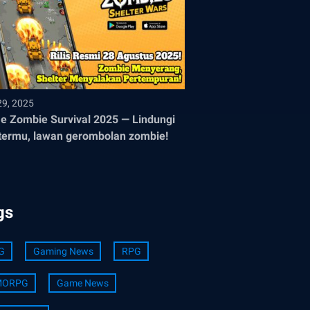
29, 2025
 Zombie Survival 2025 — Lindungi
termu, lawan gerombolan zombie!
gs
G
Gaming News
RPG
ORPG
Game News