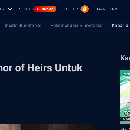
OG
STORE
OFFERS
BANTUAN
% DISKON
Inside BlueStacks
Rekomendasi BlueStacks
Kabar G
Ka
nor of Heirs Untuk
Mar 