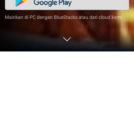
Mainkan di PC dengan BlueStacks atau dari cloud kami
Mainkan Honor of Heirs di PC atau
Mac
Honor of Heirs merupakan RPG game yang
dikembangkan oleh AUDERE GAMING (HONG
KONG) LIMITED. App Player BlueStacks adalah
platform terbaik untuk memainkan game Android ini
di PC atau Mac kamu dan memberikan pengalaman