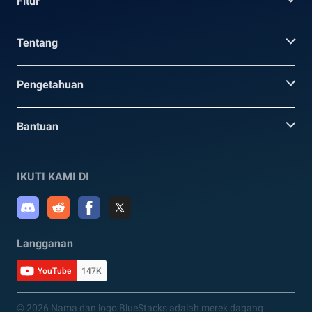
Fitur
Tentang
Pengetahuan
Bantuan
IKUTI KAMI DI
Langganan
YouTube
147K
© 2026 Nama dan logo BlueStacks adalah merek dagang