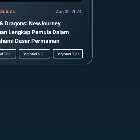
Guides
Aug 09, 2024
 & Dragons: NewJourney
an Lengkap Pemula Dalam
hami Dasar Permainan
Tips and Tricks
Beginner's Guide
Beginner Tips