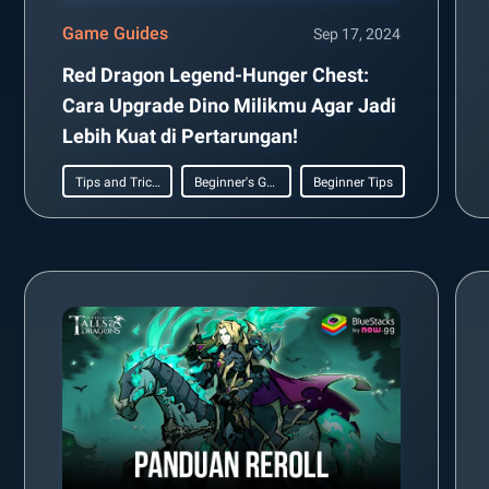
Game Guides
Sep 17, 2024
Red Dragon Legend-Hunger Chest:
Cara Upgrade Dino Milikmu Agar Jadi
Lebih Kuat di Pertarungan!
Tips and Tricks
Beginner's Guide
Beginner Tips