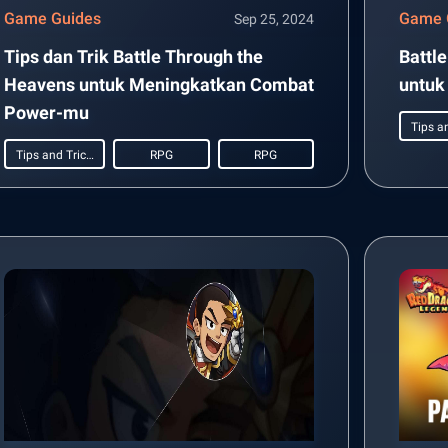
Game Guides
Game 
Sep 25, 2024
Tips dan Trik Battle Through the
Battl
Heavens untuk Meningkatkan Combat
untuk
Power-mu
Tips and Tricks
RPG
RPG