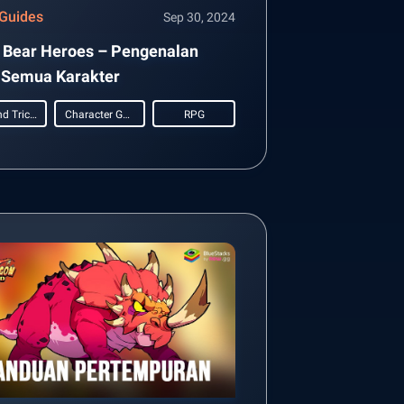
Guides
Sep 30, 2024
e Bear Heroes – Pengenalan
 Semua Karakter
Tips and Tricks
Character Guide
RPG