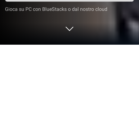
Gioca su PC con BlueStacks o dal nostro cloud
Gioca a OneState RP - GDR Online su
PC o Mac
Esplora un’avventura completamente nuova con
OneState RP – GDR Online, un gioco Azione creato
da ChillBase. Vivi un gameplay fantastico con
BlueStacks, la piattaforma di gioco più popolare per
giocare ai giochi Android sul tuo PC o Mac.