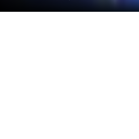
Gioca a Carmen Sandiego NETFLIX su
PC o Mac
Entra nel mondo di Carmen Sandiego NETFLIX, un
entusiasmante gioco di Avventura della casa di
Netflix, Inc.. Gioca a questo gioco Android su
BlueStacks App Player e vivi un’esperienza di gioco
immersiva su PC o Mac.
Informazioni sul gioco
È necessario un abbonamento a Netflix. In “Carmen
Sandiego NETFLIX”, sviluppato da Netflix, Inc.,
indossa il famoso cappello rosso della ladra più